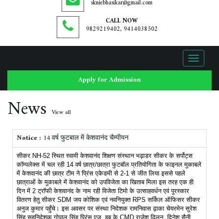
skniebhasikar@gmail.com
CALL NOW
9829219402, 9414038502
Toggle
navigati
Apply for Admission
News
View all
Notice :
14 वर्ष फुटबाल में केशवानंद चैम्पीयन
सीकर NH-52 स्थित स्वामी केशवानंद शिक्षण संस्थान भढ़ाडर सीकर के सर्पोट्स
काॅम्पलेक्स में चल रही 14 वर्ष छात्र/छात्रा फुटबाॅल प्रतियोगिता के फाइनल मुकाबले
में केशवानंद की छात्र टीम ने प्रिंस एकेडमी से 2-1 से जीत लिया इससे पहले
छात्राओं के मुकाबले में केशवानंद को उपविजेता का खिताब मिला इस तरह एक ही
दिन में 2 ट्राॅफी केशवानंद के नाम रही विजेता टिमो के उत्साहवर्धन एवं पुरस्कार
वितरण हेतु सीकर SDM जय कोशिक एवं नवनियुक्त RPS सर्किल ऑफिसर सीकर
अनुज कुमार पहुँचे। इस अवसर पर संस्था निदेशक रामनिवास ढ़ाका चेयरमेन सुरेश
सिंह सहनिदेशक गोपाल सिंह प्रिंस एजु. हब के CMD राजेश ढिलन, दिनेश सैनी,