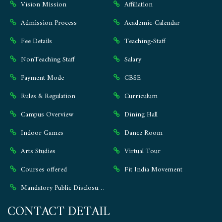
Vision Mission
Affiliation
Admission Process
Academic-Calendar
Fee Details
Teaching-Staff
NonTeaching Staff
Salary
Payment Mode
CBSE
Rules & Regulation
Curriculum
Campus Overview
Dining Hall
Indoor Games
Dance Room
Arts Studies
Virtual Tour
Courses offered
Fit India Movement
Mandatory Public Disclosure ⭐
CONTACT DETAIL